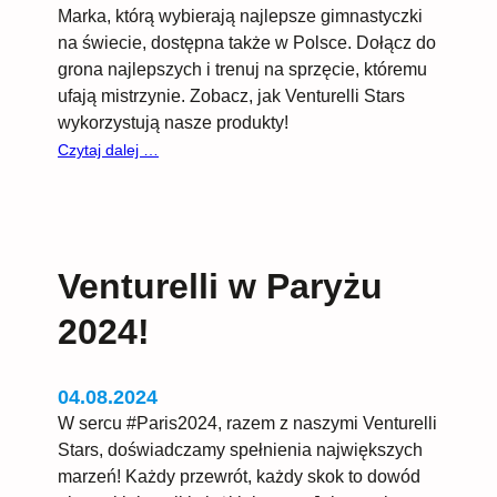
Marka, którą wybierają najlepsze gimnastyczki
na świecie, dostępna także w Polsce. Dołącz do
grona najlepszych i trenuj na sprzęcie, któremu
ufają mistrzynie. Zobacz, jak Venturelli Stars
wykorzystują nasze produkty!
:
Czytaj dalej …
Venturelli
–
dla
tych,
Venturelli w Paryżu
które
sięgają
2024!
gwiazd!
04.08.2024
W sercu #Paris2024, razem z naszymi Venturelli
Stars, doświadczamy spełnienia największych
marzeń! Każdy przewrót, każdy skok to dowód