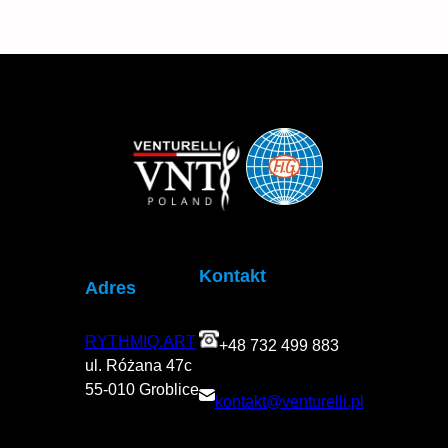
nas
Kontakt
Adres
RYTHMIQ.ART
+48 732 499 883
ul. Różana 47c
55-010 Groblice
kontakt@venturelli.pl