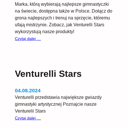
Marka, którą wybierają najlepsze gimnastyczki
na świecie, dostępna także w Polsce. Dołącz do
grona najlepszych i trenuj na sprzęcie, któremu
ufają mistrzynie. Zobacz, jak Venturelli Stars
wykorzystują nasze produkty!
:
Czytaj dalej …
Venturelli
–
dla
tych,
Venturelli Stars
które
sięgają
gwiazd!
04.08.2024
Venturelli przedstawia największe gwiazdy
gimnastyki artystycznej Poznajcie nasze
Venturelii Stars
:
Czytaj dalej …
Venturelli