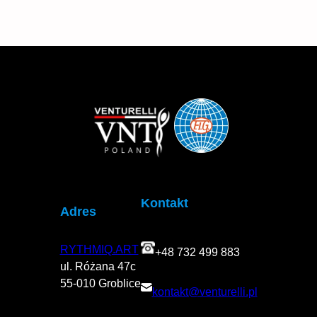
Stars
Kontakt
Adres
RYTHMIQ.ART
+48 732 499 883
ul. Różana 47c
55-010 Groblice
kontakt@venturelli.pl